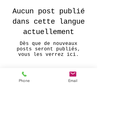
Aucun post publié
dans cette langue
actuellement
Dès que de nouveaux
posts seront publiés,
vous les verrez ici.
Archive
Phone
Email
r
Aucun post pour le moment.
Recherche par tags
Pas encore de mots-clés.